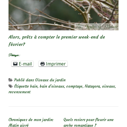
Alors, prêts à compter le premier week-end de
février?
Partager :
E-mail
Imprimer
Publié dans
Oiseaux du jardin
Étiquette
bain
,
bain d'oiseaux
,
comptage
,
Natagora
,
oiseaux
,
recensement
NAVIGATION DE L’ARTICLE
Chroniques de mon jardin:
Quels rosiers pour fleurir une
Matin givré
arche romantique ?