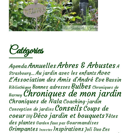
Catégories
Arbres & Arbustes
Annuelles
Agenda
A
Avec
Au jardin avec les enfants
Strasbourg...
L'Association des Amis d'André Eve
Bassin
Bulbes
Bonnes adresses
Chroniques de
Bibliothèque
Chroniques de mon jardin
Barney
Chroniques de Nala
Coaching-jardin
Conseils
Coups de
Conception de jardins
Déco jardin et bouquets
coeur
Fêtes
DIY
des plantes
Gourmandises
Garden faux pas
Grimpantes
Inspirations
Les
Joli Duo
Insectes