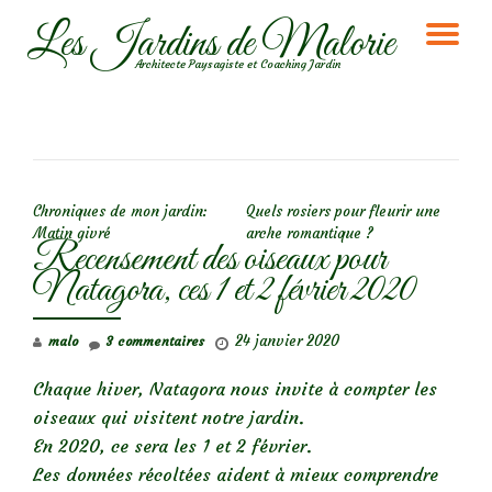
Les Jardins de Malorie
DÉ
Aller
Architecte Paysagiste et Coaching Jardin
au
LA
contenu
NA
NAVIGATION DE L’ARTICLE
Chroniques de mon jardin:
Quels rosiers pour fleurir une
Matin givré
arche romantique ?
Recensement des oiseaux pour
Natagora, ces 1 et 2 février 2020
24 janvier 2020
malo
3 commentaires
Chaque hiver, Natagora nous invite à compter les
oiseaux qui visitent notre jardin.
En 2020, ce sera les 1 et 2 février.
Les données récoltées aident à mieux comprendre