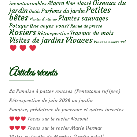
Oiseaux du
Macro
Non classé
incontournables
Petites
jardin
Parfums du jardin
Outils
bêtes
Plantes sauvages
Plantes d’intérieur
Potager
Que voyez-vous?
Revue de presse
Rosiers
Travaux du mois
Rétrospective
Vivaces
Visites de jardins
Vivaces couvre-sol
Articles récents
La Punaise à pattes rousses (Pentatoma rufipes)
Rétrospective de juin 2026 au jardin
Punaise, prédatrice de pucerons et autres insectes
Focus sur le rosier Nozomi
Focus sur le rosier Marie Dermar