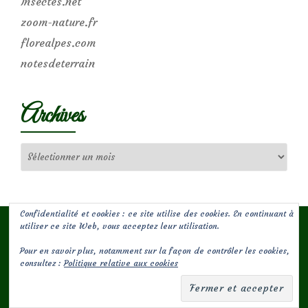
Insectes.net
zoom-nature.fr
florealpes.com
notesdeterrain
Archives
Archives
Confidentialité et cookies : ce site utilise des cookies. En continuant à
utiliser ce site Web, vous acceptez leur utilisation.
Pour en savoir plus, notamment sur la façon de contrôler les cookies,
(c) Les Jardins de Malorie
consultez :
Politique relative aux cookies
Menu
fa-
fa-
facebook-
envelope-
secondaire
square
square