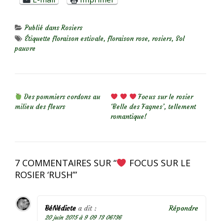
Publié dans
Rosiers
Étiquette
floraison estivale
,
floraison rose
,
rosiers
,
Sol
pauvre
NAVIGATION DE L’ARTICLE
Des pommiers cordons au
Focus sur le rosier
milieu des fleurs
‘Belle des Fagnes’, tellement
romantique!
7 COMMENTAIRES SUR “
FOCUS SUR LE
ROSIER ‘RUSH’
”
BéNédicte
a dit :
Répondre
20 juin 2015 à 9 09 13 06136