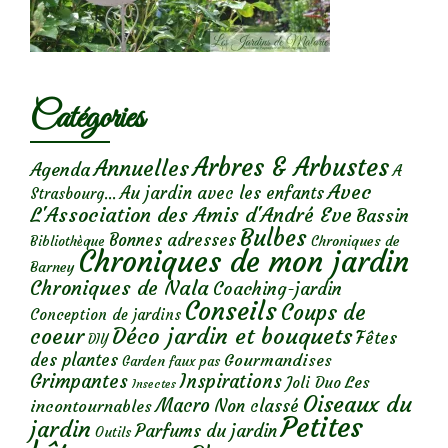
Catégories
Arbres & Arbustes
Annuelles
Agenda
A
Avec
Au jardin avec les enfants
Strasbourg...
L'Association des Amis d'André Eve
Bassin
Bulbes
Bonnes adresses
Chroniques de
Bibliothèque
Chroniques de mon jardin
Barney
Chroniques de Nala
Coaching-jardin
Conseils
Coups de
Conception de jardins
Déco jardin et bouquets
coeur
Fêtes
DIY
des plantes
Gourmandises
Garden faux pas
Grimpantes
Inspirations
Les
Joli Duo
Insectes
Oiseaux du
Macro
Non classé
incontournables
Petites
jardin
Parfums du jardin
Outils