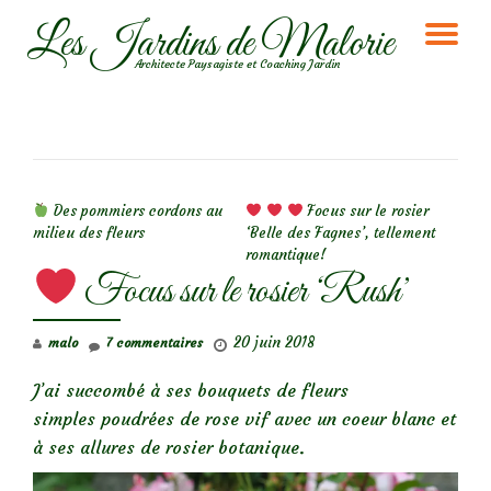
Les Jardins de Malorie
DÉ
Aller
Architecte Paysagiste et Coaching Jardin
au
LA
contenu
NA
NAVIGATION DE L’ARTICLE
Des pommiers cordons au
Focus sur le rosier
milieu des fleurs
‘Belle des Fagnes’, tellement
romantique!
Focus sur le rosier ‘Rush’
20 juin 2018
malo
7 commentaires
J’ai succombé à ses bouquets de fleurs
simples poudrées de rose vif avec un coeur blanc et
à ses allures de rosier botanique.