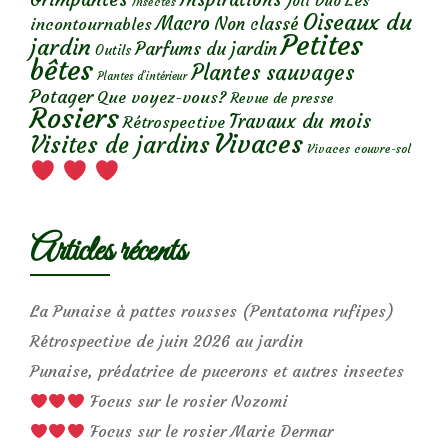
Les
Joli Duo
Insectes
Oiseaux du
Macro
Non classé
incontournables
Petites
jardin
Parfums du jardin
Outils
bêtes
Plantes sauvages
Plantes d’intérieur
Potager
Que voyez-vous?
Revue de presse
Rosiers
Travaux du mois
Rétrospective
Vivaces
Visites de jardins
Vivaces couvre-sol
Articles récents
La Punaise à pattes rousses (Pentatoma rufipes)
Rétrospective de juin 2026 au jardin
Punaise, prédatrice de pucerons et autres insectes
Focus sur le rosier Nozomi
Focus sur le rosier Marie Dermar