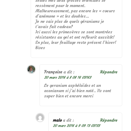
Seules mes deux grosses orientales se
ressèment pour le moment.
Malheureusement, pas encore les « coeurs
d’anémone » et les doubles…
Je ne sais plus de quels géraniums je
t’avais fait cadeau?
Ici aussi les primevères se sont montrées
résistantes au gel et ont refleurit aussitôt!
En plus, leur feuillage reste présent l’hiver!
Bises
Françoise
a dit :
Répondre
20 mars 2016 à 8 08 16 03163
Le geranium asphéloïdes et un
oxonianum si j’ai bien noté.. Ils vont
super bien et encore merci
malo
a dit :
Répondre
20 mars 2016 à 9 09 13 03133