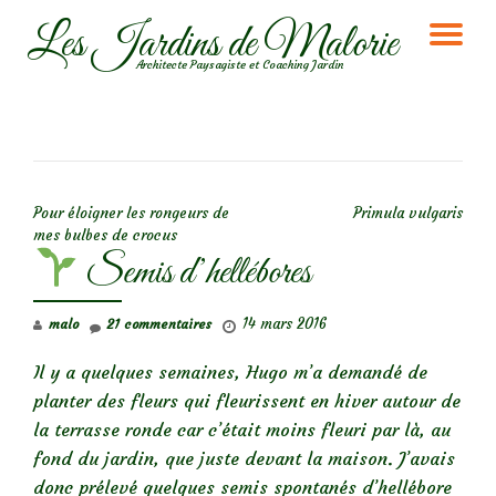
Les Jardins de Malorie
DÉ
Aller
Architecte Paysagiste et Coaching Jardin
au
LA
contenu
NA
NAVIGATION DE L’ARTICLE
Pour éloigner les rongeurs de
Primula vulgaris
mes bulbes de crocus
Semis d’hellébores
14 mars 2016
malo
21 commentaires
Il y a quelques semaines, Hugo m’a demandé de
planter des fleurs qui fleurissent en hiver autour de
la terrasse ronde car c’était moins fleuri par là, au
fond du jardin, que juste devant la maison. J’avais
donc prélevé quelques semis spontanés d’hellébore