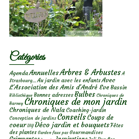
Catégories
Arbres & Arbustes
Annuelles
Agenda
A
Avec
Au jardin avec les enfants
Strasbourg...
L'Association des Amis d'André Eve
Bassin
Bulbes
Bonnes adresses
Chroniques de
Bibliothèque
Chroniques de mon jardin
Barney
Chroniques de Nala
Coaching-jardin
Conseils
Coups de
Conception de jardins
Déco jardin et bouquets
coeur
Fêtes
DIY
des plantes
Gourmandises
Garden faux pas
Grimpantes
Inspirations