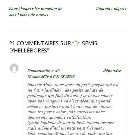
NAVIGATION DE L’ARTICLE
Pour éloigner les rongeurs de
Primula vulgaris
mes bulbes de crocus
21 COMMENTAIRES SUR “
SEMIS
D’HELLÉBORES
”
Emmanuelle
a dit :
Répondre
15 mars 2016 à 0 12 18 03183
Bonsoir Malo ,vous avez un petit garçon qui est
un futur jardinier , des petits achats de
printemps qui font du bien ,j’ai lu vos soucis
avec vos rongeurs oh c’est décevant quand
même ce parterre avait beaucoup de charme
avec les perce neige ,vos narcisses vous
donnerons au moins satisfaction.
Quelle bonheur de voir la belle saison arriver
mais aujourd’hui un petit vent frisquet .
Belle semaine Malo et merci de votre partage