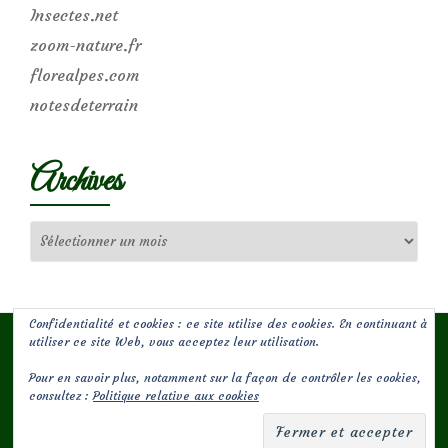
Insectes.net
zoom-nature.fr
florealpes.com
notesdeterrain
Archives
Archives
Confidentialité et cookies : ce site utilise des cookies. En continuant à
utiliser ce site Web, vous acceptez leur utilisation.
Pour en savoir plus, notamment sur la façon de contrôler les cookies,
(c) Les Jardins de Malorie
consultez :
Politique relative aux cookies
Menu
fa-
fa-
facebook-
envelope-