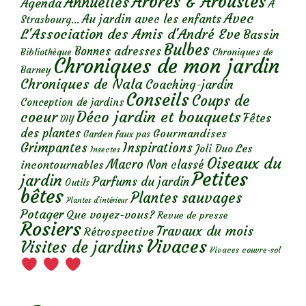
Arbres & Arbustes
Annuelles
Agenda
A
Avec
Au jardin avec les enfants
Strasbourg...
L'Association des Amis d'André Eve
Bassin
Bulbes
Bonnes adresses
Chroniques de
Bibliothèque
Chroniques de mon jardin
Barney
Chroniques de Nala
Coaching-jardin
Conseils
Coups de
Conception de jardins
Déco jardin et bouquets
coeur
Fêtes
DIY
des plantes
Gourmandises
Garden faux pas
Grimpantes
Inspirations
Les
Joli Duo
Insectes
Oiseaux du
Macro
Non classé
incontournables
Petites
jardin
Parfums du jardin
Outils
bêtes
Plantes sauvages
Plantes d’intérieur
Potager
Que voyez-vous?
Revue de presse
Rosiers
Travaux du mois
Rétrospective
Vivaces
Visites de jardins
Vivaces couvre-sol