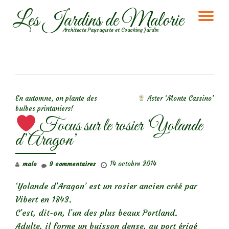
Les Jardins de Malorie
DÉ
Aller
Architecte Paysagiste et Coaching Jardin
au
LA
contenu
NA
NAVIGATION DE L’ARTICLE
En automne, on plante des
Aster ‘Monte Cassino’
bulbes printaniers!
Focus sur le rosier ‘Yolande
d’Aragon’
14 octobre 2014
malo
9 commentaires
‘Yolande d’Aragon’ est un rosier ancien créé par
Vibert en 1843.
C’est, dit-on, l’un des plus beaux Portland.
Adulte, il forme un buisson dense, au port érigé