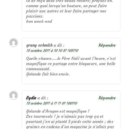
tu as reçu deux très beaux rosiers; profites en.
comme quoi lorsqu’on bouture, on peut faire
plaisir aux autres et leur faire partager nos
passions.
bon week-end
grany schmith
a dit :
Répondre
15 octobre 2011 à 10 10 57 105710
Quelle chance…..le Père Noël avant l’heure, c’est
magnifique ce partage entre blogueurs, une belle
communauté.
Yolande fait bien envie.
Lydie
a dit :
Répondre
15 octobre 2011 à 11 11 01 100110
Yolande d’Aragon est magnifique !
Les tournesols ! je n’aimais pas trop ça et
pourtant j’en ai planté 3 pieds cette année ; des
graines en cadeau d’un magazine je n’allais pas