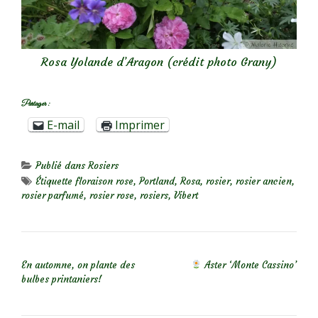
Rosa Yolande d’Aragon (crédit photo Grany)
Partager :
E-mail
Imprimer
Publié dans
Rosiers
Étiquette
floraison rose
,
Portland
,
Rosa
,
rosier
,
rosier ancien
,
rosier parfumé
,
rosier rose
,
rosiers
,
Vibert
NAVIGATION DE L’ARTICLE
En automne, on plante des
Aster ‘Monte Cassino’
bulbes printaniers!