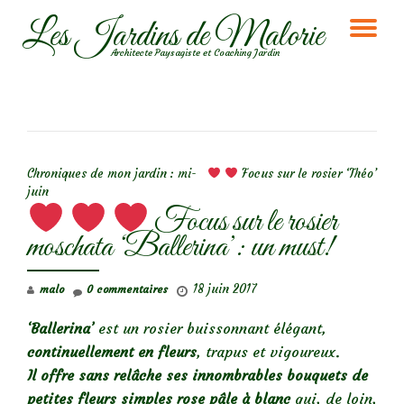
Les Jardins de Malorie
DÉ
Aller
Architecte Paysagiste et Coaching Jardin
au
LA
contenu
NA
NAVIGATION DE L’ARTICLE
Chroniques de mon jardin : mi-
Focus sur le rosier ‘Théo’
juin
Focus sur le rosier
moschata ‘Ballerina’: un must!
18 juin 2017
malo
0 commentaires
‘Ballerina’
est un rosier buissonnant élégant,
continuellement en fleurs
, trapus et vigoureux.
Il offre sans relâche ses innombrables bouquets de
petites fleurs simples rose pâle à blanc
qui, de loin,