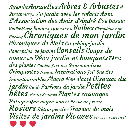
Arbres & Arbustes
Annuelles
Agenda
A
Avec
Au jardin avec les enfants
Strasbourg...
L'Association des Amis d'André Eve
Bassin
Bulbes
Bonnes adresses
Chroniques de
Bibliothèque
Chroniques de mon jardin
Barney
Chroniques de Nala
Coaching-jardin
Conseils
Coups de
Conception de jardins
Déco jardin et bouquets
coeur
Fêtes
DIY
des plantes
Gourmandises
Garden faux pas
Grimpantes
Inspirations
Les
Joli Duo
Insectes
Oiseaux du
Macro
Non classé
incontournables
Petites
jardin
Parfums du jardin
Outils
bêtes
Plantes sauvages
Plantes d’intérieur
Potager
Que voyez-vous?
Revue de presse
Rosiers
Travaux du mois
Rétrospective
Vivaces
Visites de jardins
Vivaces couvre-sol