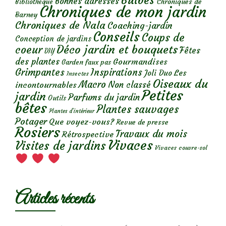
Bonnes adresses
Chroniques de
Bibliothèque
Chroniques de mon jardin
Barney
Chroniques de Nala
Coaching-jardin
Conseils
Coups de
Conception de jardins
Déco jardin et bouquets
coeur
Fêtes
DIY
des plantes
Gourmandises
Garden faux pas
Grimpantes
Inspirations
Les
Joli Duo
Insectes
Oiseaux du
Macro
Non classé
incontournables
Petites
jardin
Parfums du jardin
Outils
bêtes
Plantes sauvages
Plantes d’intérieur
Potager
Que voyez-vous?
Revue de presse
Rosiers
Travaux du mois
Rétrospective
Vivaces
Visites de jardins
Vivaces couvre-sol
Articles récents