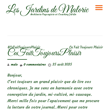
Les Jardins de Malorie
DÉ
Aller
Architecte Paysagiste et Coaching Jardin
au
LA
contenu
NA
NAVIGATION DE L’ARTICLE
#CaFaitToujoursPlaisir
Ça Fait Toujours Plaisir
CaFaitToujoursPlaisir
25 août 2025
malo
0 commentaires
Bonjour,
C’est toujours un grand plaisir que de lire vos
chroniques. Je me sens en harmonie avec votre
conception du jardin, mi-cultivé, mi-sauvage.
Merci mille fois pour l’apaisement que me procure
la lecture de votre journal. Merci pour votre