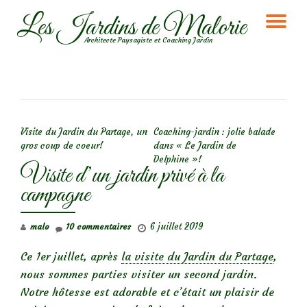
Les Jardins de Malorie
DÉ
Aller
Architecte Paysagiste et Coaching Jardin
au
LA
contenu
NA
NAVIGATION DE L’ARTICLE
Visite du Jardin du Partage, un
Coaching-jardin : jolie balade
gros coup de coeur!
dans « Le Jardin de
Delphine »!
Visite d’un jardin privé à la
campagne
6 juillet 2019
malo
10 commentaires
Ce 1er juillet, après
la visite du Jardin du Partage
,
nous sommes parties visiter un second jardin.
Notre hôtesse est adorable et c’était un plaisir de