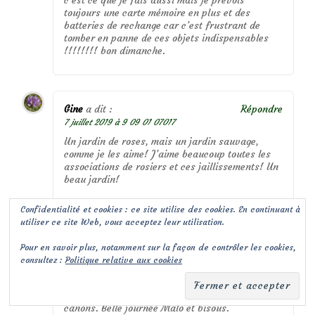
toujours une carte mémoire en plus et des
batteries de rechange car c’est frustrant de
tomber en panne de ces objets indispensables
!!!!!!!! bon dimanche.
Gine
a dit :
Répondre
7 juillet 2019 à 9 09 01 07017
Un jardin de roses, mais un jardin sauvage,
comme je les aime! J’aime beaucoup toutes les
associations de rosiers et ces jaillissements! Un
beau jardin!
Confidentialité et cookies : ce site utilise des cookies. En continuant à
utiliser ce site Web, vous acceptez leur utilisation.
Béné
a dit :
Répondre
Pour en savoir plus, notamment sur la façon de contrôler les cookies,
7 juillet 2019 à 10 10 12 07127
consultez :
Politique relative aux cookies
Je tiens encore à remercier notre adorable hôte.
Son jardin est vraiment très joli. Tu as su
prendre de belles photos des associations
canons. Belle journée Malo et bisous.