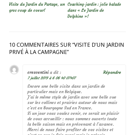
Visite du Jardin du Partage, un
Coaching-jardin : jolie balade
gros coup de coeur!
dans « Le Jardin de
Delphine »!
10 COMMENTAIRES SUR “
VISITE D’UN JARDIN
PRIVÉ À LA CAMPAGNE
”
crescentini
a dit :
Répondre
7 juillet 2019 à 6 06 40 07407
Encore une belle visite dans un jardin de
particulier mais en Belgique.
J’ai le même style de jardin avec une belle vue
sur les collines et prairies autour de nous mais
c’est en Bourgogne Sud en France.
Si un jour vous voulez venir, ce serait un plaisir
de vous accueillir : nous sommes ouverts toute
la belle saison mais en prévenant à l’avance.
Merci de nous faire profiter de vos visites et
c’est ce que je fais aussi mais je prévois