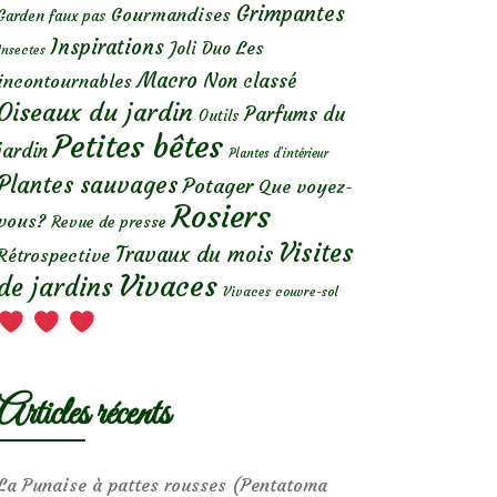
Grimpantes
Gourmandises
Garden faux pas
Inspirations
Les
Joli Duo
Insectes
Macro
Non classé
incontournables
Oiseaux du jardin
Parfums du
Outils
Petites bêtes
jardin
Plantes d’intérieur
Plantes sauvages
Potager
Que voyez-
Rosiers
vous?
Revue de presse
Visites
Travaux du mois
Rétrospective
Vivaces
de jardins
Vivaces couvre-sol
Articles récents
La Punaise à pattes rousses (Pentatoma