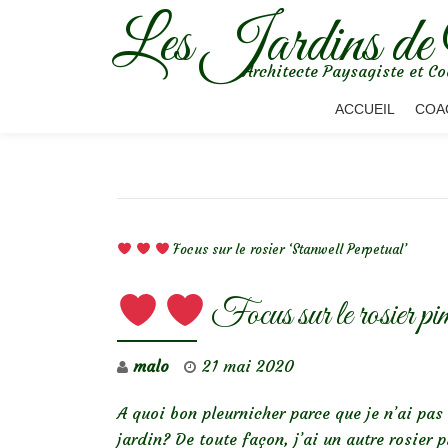
Les Jardins de
Aller
Architecte Paysagiste et Co
au
contenu
ACCUEIL
COA
NAVIGATION DE L’ARTICLE
Focus sur le rosier ‘Stanwell Perpetual’
Focus sur le rosier pi
malo
21 mai 2020
A quoi bon pleurnicher parce que je n’ai pas
jardin? De toute façon, j’ai un autre rosier 