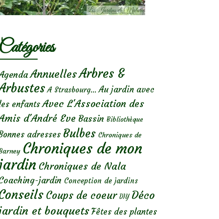
Catégories
Arbres &
Annuelles
Agenda
Arbustes
Au jardin avec
A Strasbourg...
Avec L'Association des
les enfants
Amis d'André Eve
Bassin
Bibliothèque
Bulbes
Bonnes adresses
Chroniques de
Chroniques de mon
Barney
jardin
Chroniques de Nala
Coaching-jardin
Conception de jardins
Conseils
Déco
Coups de coeur
DIY
jardin et bouquets
Fêtes des plantes