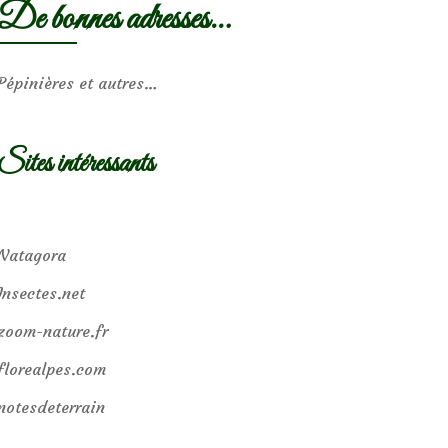
De bonnes adresses…
Pépinières et autres…
Sites intéressants
Natagora
Insectes.net
zoom-nature.fr
florealpes.com
notesdeterrain