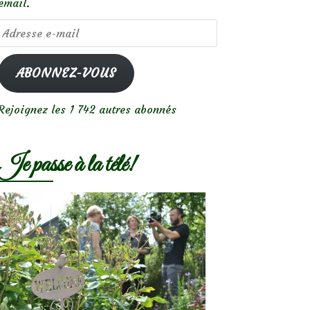
email.
Adresse
e-
mail
ABONNEZ-VOUS
Rejoignez les 1 742 autres abonnés
Je passe à la télé!